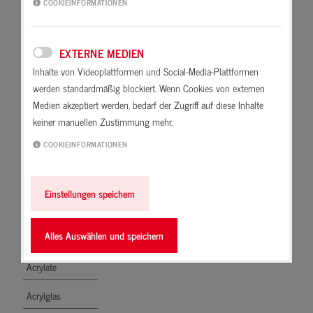
COOKIEINFORMATIONEN
Abdichten
Anlaufen nennt man
unerwünschte Veränderungen der
Ablüften
Oberfläche eines Anstriches. Bei
EXTERNE MEDIEN
Abriebfest
Metallen die Bildung einer dünnen
Inhalte von Videoplattformen und Social-Media-Plattformen
Oxid- oder Sulfidschicht.
werden standardmäßig blockiert. Wenn Cookies von externen
absäuern
Medien akzeptiert werden, bedarf der Zugriff auf diese Inhalte
keiner manuellen Zustimmung mehr.
Absetzen
COOKIEINFORMATIONEN
Absorbieren
Acetat
Einstellungen speichern
Acetatvernetzer
Alles Auswählen und speichern
Acrylat-Copolymer
Acrylate
Acrylglas