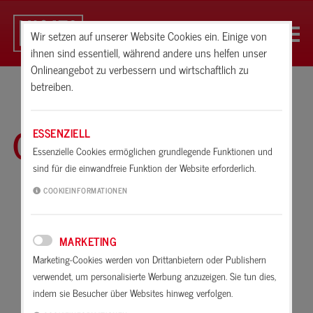
Wir setzen auf unserer Website Cookies ein. Einige von
ihnen sind essentiell, während andere uns helfen unser
Onlineangebot zu verbessern und wirtschaftlich zu
betreiben.
Glossar
ESSENZIELL
Essenzielle Cookies ermöglichen grundlegende Funktionen und
sind für die einwandfreie Funktion der Website erforderlich.
A
B
C
D
E
F
G
H
I
K
COOKIEINFORMATIONEN
L
M
N
O
P
R
S
T
U
V
MARKETING
W
X
Z
Marketing-Cookies werden von Drittanbietern oder Publishern
verwendet, um personalisierte Werbung anzuzeigen. Sie tun dies,
Anlaufen
indem sie Besucher über Websites hinweg verfolgen.
Abbinden