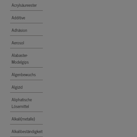
Acrylsäureester
Additive
Adhäsion
Aerosol
Alabaster-
Modelgips
Algenbewuchs
Algizid
Aliphatische
Lösemittel
Alkali(metalle)
Alkalibeständigkeit