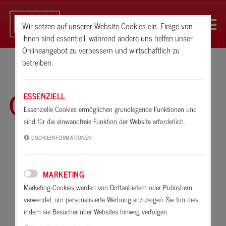
Wir setzen auf unserer Website Cookies ein. Einige von
ihnen sind essentiell, während andere uns helfen unser
Onlineangebot zu verbessern und wirtschaftlich zu
betreiben.
Glossar
ESSENZIELL
Essenzielle Cookies ermöglichen grundlegende Funktionen und
sind für die einwandfreie Funktion der Website erforderlich.
A
B
C
D
E
F
G
H
I
K
COOKIEINFORMATIONEN
L
M
N
O
P
R
S
T
U
V
MARKETING
W
X
Z
Marketing-Cookies werden von Drittanbietern oder Publishern
verwendet, um personalisierte Werbung anzuzeigen. Sie tun dies,
Anorganische Stoffe
indem sie Besucher über Websites hinweg verfolgen.
Abbinden