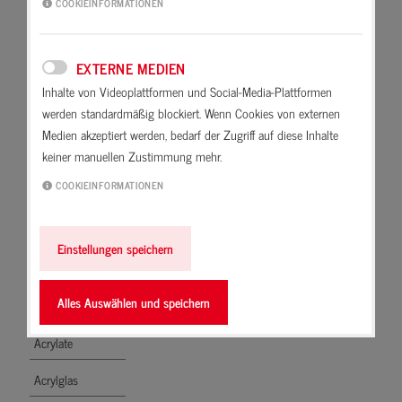
COOKIEINFORMATIONEN
Abdichten
Chemische Verbindungen ohne
Kohlenstoff.
Ablüften
EXTERNE MEDIEN
Abriebfest
Inhalte von Videoplattformen und Social-Media-Plattformen
werden standardmäßig blockiert. Wenn Cookies von externen
absäuern
Medien akzeptiert werden, bedarf der Zugriff auf diese Inhalte
keiner manuellen Zustimmung mehr.
Absetzen
COOKIEINFORMATIONEN
Absorbieren
Acetat
Einstellungen speichern
Acetatvernetzer
Alles Auswählen und speichern
Acrylat-Copolymer
Acrylate
Acrylglas