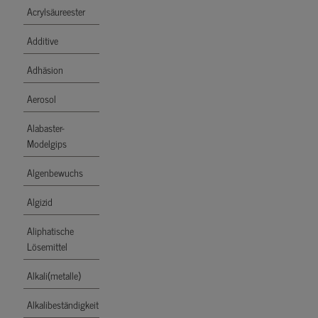
Acrylsäureester
Additive
Adhäsion
Aerosol
Alabaster-
Modelgips
Algenbewuchs
Algizid
Aliphatische
Lösemittel
Alkali(metalle)
Alkalibeständigkeit