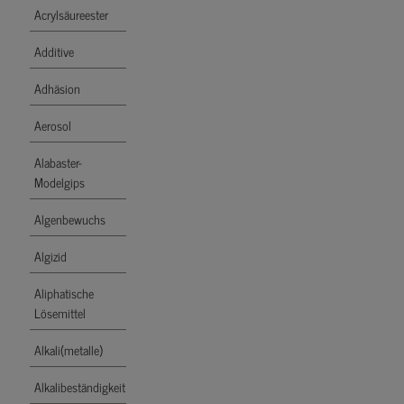
Acrylsäureester
Additive
Adhäsion
Aerosol
Alabaster-
Modelgips
Algenbewuchs
Algizid
Aliphatische
Lösemittel
Alkali(metalle)
Alkalibeständigkeit