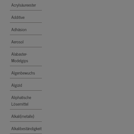
Acrylsäureester
Additive
Adhäsion
Aerosol
Alabaster-
Modelgips
Algenbewuchs
Algizid
Aliphatische
Lösemittel
Alkali(metalle)
Alkalibeständigkeit