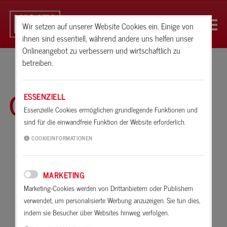
Wir setzen auf unserer Website Cookies ein. Einige von
ihnen sind essentiell, während andere uns helfen unser
Onlineangebot zu verbessern und wirtschaftlich zu
betreiben.
Glossar
ESSENZIELL
Essenzielle Cookies ermöglichen grundlegende Funktionen und
sind für die einwandfreie Funktion der Website erforderlich.
A
B
C
D
E
F
G
H
I
K
COOKIEINFORMATIONEN
L
M
N
O
P
R
S
T
U
V
MARKETING
W
X
Z
Marketing-Cookies werden von Drittanbietern oder Publishern
verwendet, um personalisierte Werbung anzuzeigen. Sie tun dies,
Abbinden
indem sie Besucher über Websites hinweg verfolgen.
Abbinden