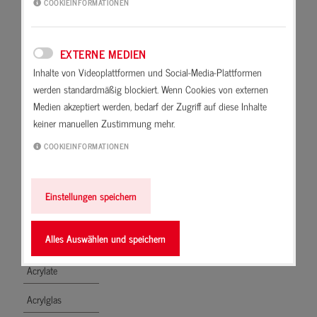
COOKIEINFORMATIONEN
Abdichten
Zunehmende Verdickung des
Zementleims, deshalb spricht man
Ablüften
eigentlich auch vom Erstarren.
EXTERNE MEDIEN
Abriebfest
Hierbei wird das Wasser in den
Inhalte von Videoplattformen und Social-Media-Plattformen
Zementstein eingebunden, ein
werden standardmäßig blockiert. Wenn Cookies von externen
absäuern
erstarrter Mörtel darf nicht mehr,
Medien akzeptiert werden, bedarf der Zugriff auf diese Inhalte
z. B. durch Wasserzugabe,
keiner manuellen Zustimmung mehr.
Absetzen
verarbeitbar gemacht werden, da
COOKIEINFORMATIONEN
Absorbieren
er sonst keine Festigkeit mehr
bildet.
Acetat
Einstellungen speichern
Acetatvernetzer
Alles Auswählen und speichern
Acrylat-Copolymer
Acrylate
Acrylglas