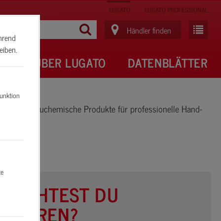
LUGATO
LUGATO PROFESSIONAL
Händler finden
ährend
eiben.
RE
ÜBER LUGATO
DATENBLÄTTER
Funktion
chwertige bauchemische Produkte für professionelle Hand-
te
MÖCHTEST DU
OVIEREN?