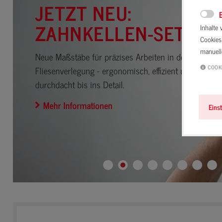
JETZT NEU:
ZAHNKELLEN-SET
Inhalte
Cookies 
manuel
Neue Maßstäbe für präzises Arbeiten in der
COOK
Fliesenverlegung - ergonomisch, effizient und
durchdacht bis ins Detail.
Mehr Informationen
Eins