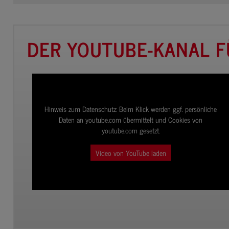
DER YOUTUBE-KANAL F
he
Hinweis zum Datenschutz:
Beim Klick werden ggf. persönliche
Daten an youtube.com übermittelt und Cookies von
youtube.com gesetzt.
Video von YouTube laden