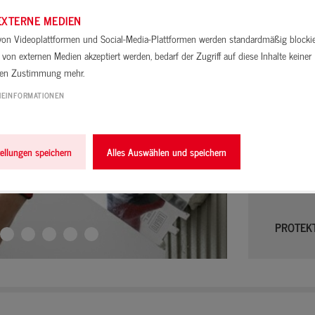
AKUS
EXTERNE MEDIEN
 von Videoplattformen und Social-Media-Plattformen werden standardmäßig blocki
KLE
von externen Medien akzeptiert werden, bedarf der Zugriff auf diese Inhalte keiner
Badezi
len Zustimmung mehr.
Montagekle
IEINFORMATIONEN
Akustikpan
Mehr Inf
Fl
tellungen speichern
Alles Auswählen und speichern
Woh
PROTEKT