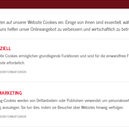
zen auf unserer Website Cookies ein. Einige von ihnen sind essentiell, w
uns helfen unser Onlineangebot zu verbessern und wirtschaftlich zu betr
N
BAUIDEEN
ALLESKÖNNER-SEMINA
ZIELL
elle Cookies ermöglichen grundlegende Funktionen und sind für die einwandfreie 
ite erforderlich.
über 100 Jahren entwickeln, produzieren und vertreiben wir ho
eimwerker. Qualität made in Germany …
Über Lugato
IEINFORMATIONEN
MARKETING
ng-Cookies werden von Drittanbietern oder Publishern verwendet, um personalisier
 anzuzeigen. Sie tun dies, indem sie Besucher über Websites hinweg verfolgen.
WO 
IEINFORMATIONEN
REN