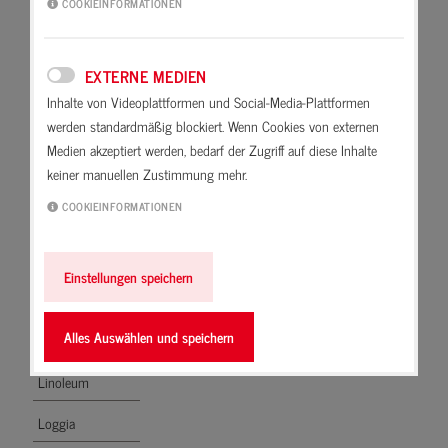
COOKIEINFORMATIONEN
Lagerfuge
Völlig klare, meist flüssige
Stoffgemische.
Laibungen
EXTERNE MEDIEN
Latex
Inhalte von Videoplattformen und Social-Media-Plattformen
werden standardmäßig blockiert. Wenn Cookies von externen
Lehm
Medien akzeptiert werden, bedarf der Zugriff auf diese Inhalte
keiner manuellen Zustimmung mehr.
Leichtbauwand
COOKIEINFORMATIONEN
Leichtbetonsteine
Leimfarbe
Einstellungen speichern
Lichtschacht
Alles Auswählen und speichern
Lignin
Linoleum
Loggia