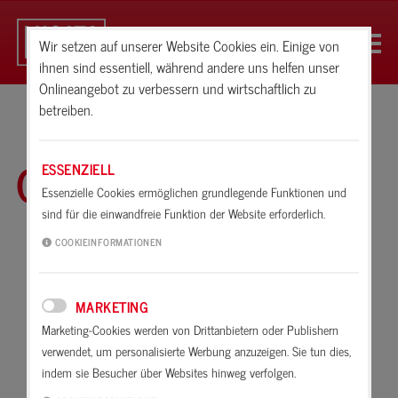
Wir setzen auf unserer Website Cookies ein. Einige von
ihnen sind essentiell, während andere uns helfen unser
Onlineangebot zu verbessern und wirtschaftlich zu
betreiben.
Glossar
ESSENZIELL
Essenzielle Cookies ermöglichen grundlegende Funktionen und
sind für die einwandfreie Funktion der Website erforderlich.
A
B
C
D
E
F
G
H
I
K
COOKIEINFORMATIONEN
L
M
N
O
P
R
S
T
U
V
MARKETING
W
X
Z
Marketing-Cookies werden von Drittanbietern oder Publishern
verwendet, um personalisierte Werbung anzuzeigen. Sie tun dies,
Lösungen
indem sie Besucher über Websites hinweg verfolgen.
Lagerfähigkeit