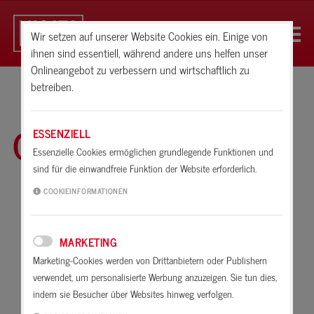
Wir setzen auf unserer Website Cookies ein. Einige von
ihnen sind essentiell, während andere uns helfen unser
Onlineangebot zu verbessern und wirtschaftlich zu
betreiben.
Glossar
ESSENZIELL
Essenzielle Cookies ermöglichen grundlegende Funktionen und
sind für die einwandfreie Funktion der Website erforderlich.
A
B
C
D
E
F
G
H
I
K
COOKIEINFORMATIONEN
L
M
N
O
P
R
S
T
U
V
MARKETING
W
X
Z
Marketing-Cookies werden von Drittanbietern oder Publishern
verwendet, um personalisierte Werbung anzuzeigen. Sie tun dies,
Tannin
indem sie Besucher über Websites hinweg verfolgen.
Tannin