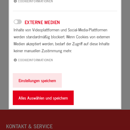
COOKIEINFORMATIONEN
Tapete
Ist ein Naturstoff und gehört zu
einer Gruppe von Gerbstoffen.
Taupunkttemperatur
EXTERNE MEDIEN
/
Kondensationspunkt
Inhalte von Videoplattformen und Social-Media-Plattformen
werden standardmäßig blockiert. Wenn Cookies von externen
Teilmontagedecke
Medien akzeptiert werden, bedarf der Zugriff auf diese Inhalte
keiner manuellen Zustimmung mehr.
Temperaturbeständig
COOKIEINFORMATIONEN
Terrakotta
Ton
Einstellungen speichern
Trass
Alles Auswählen und speichern
Tropfzeit
KONTAKT & SERVICE