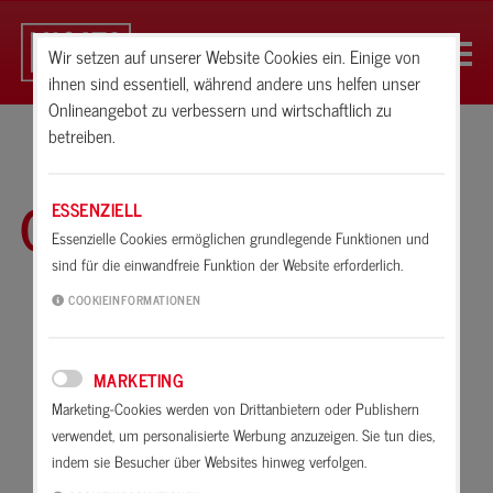
Wir setzen auf unserer Website Cookies ein. Einige von
ihnen sind essentiell, während andere uns helfen unser
Onlineangebot zu verbessern und wirtschaftlich zu
betreiben.
Glossar
ESSENZIELL
Essenzielle Cookies ermöglichen grundlegende Funktionen und
sind für die einwandfreie Funktion der Website erforderlich.
A
B
C
D
E
F
G
H
I
K
COOKIEINFORMATIONEN
L
M
N
O
P
R
S
T
U
V
MARKETING
W
X
Z
Marketing-Cookies werden von Drittanbietern oder Publishern
verwendet, um personalisierte Werbung anzuzeigen. Sie tun dies,
Wärmebrücke
indem sie Besucher über Websites hinweg verfolgen.
W/Z-Wert