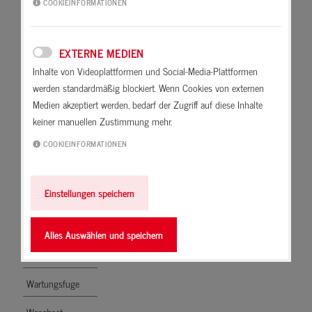
COOKIEINFORMATIONEN
Wand, einschalig
Bauteile mit besonders hohem
Energiestrom. Das kann zu einer
Wand,
anderen Oberflächentemperatur
EXTERNE MEDIEN
mehrschalig
führen, ggf in Folge zu
Inhalte von Videoplattformen und Social-Media-Plattformen
Wand,
Kondensatbildung.
werden standardmäßig blockiert. Wenn Cookies von externen
einsteinsche
Medien akzeptiert werden, bedarf der Zugriff auf diese Inhalte
keiner manuellen Zustimmung mehr.
Wärmebestand
von Dichtstoffen
COOKIEINFORMATIONEN
Wärmebrücke
Einstellungen speichern
Wärmedämmstoff
Wärmedämmung
Alles Auswählen und speichern
Wärmeleitfähigkeit
Wartungsfuge
Waschset