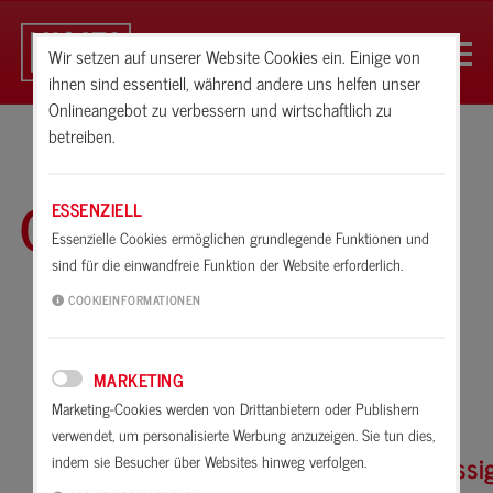
Wir setzen auf unserer Website Cookies ein. Einige von
ihnen sind essentiell, während andere uns helfen unser
Onlineangebot zu verbessern und wirtschaftlich zu
betreiben.
Glossar
ESSENZIELL
Essenzielle Cookies ermöglichen grundlegende Funktionen und
sind für die einwandfreie Funktion der Website erforderlich.
A
B
C
D
E
F
G
H
I
K
COOKIEINFORMATIONEN
L
M
N
O
P
R
S
T
U
V
MARKETING
W
X
Z
Marketing-Cookies werden von Drittanbietern oder Publishern
verwendet, um personalisierte Werbung anzuzeigen. Sie tun dies,
Wasserdampfdurchlässig
indem sie Besucher über Websites hinweg verfolgen.
W/Z-Wert