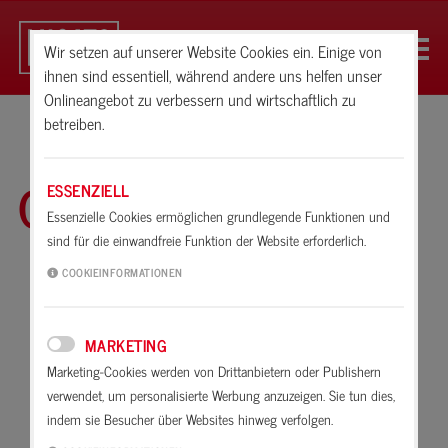
Wir setzen auf unserer Website Cookies ein. Einige von
ihnen sind essentiell, während andere uns helfen unser
Onlineangebot zu verbessern und wirtschaftlich zu
betreiben.
Glossar
ESSENZIELL
Essenzielle Cookies ermöglichen grundlegende Funktionen und
sind für die einwandfreie Funktion der Website erforderlich.
A
B
C
D
E
F
G
H
I
K
COOKIEINFORMATIONEN
L
M
N
O
P
R
S
T
U
V
MARKETING
W
X
Z
Marketing-Cookies werden von Drittanbietern oder Publishern
verwendet, um personalisierte Werbung anzuzeigen. Sie tun dies,
Aromatische
indem sie Besucher über Websites hinweg verfolgen.
Abbinden