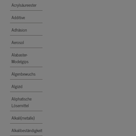
Acrylsäureester
Additive
Adhäsion
Aerosol
Alabaster-
Modelgips
Algenbewuchs
Algizid
Aliphatische
Lösemittel
Alkali(metalle)
Alkalibeständigkeit