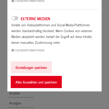
Lösemittel
COOKIEINFORMATIONEN
Abdichten
Enthalten bestimmte ringförmig
Ablüften
aufgebaute Kohlenwasserstoffe. In
EXTERNE MEDIEN
Abriebfest
der Regel gelten aromatische
Inhalte von Videoplattformen und Social-Media-Plattformen
Lösemittel als aggressiver und
werden standardmäßig blockiert. Wenn Cookies von externen
absäuern
somit „gefährlicher “ (z. B. Benzol).
Medien akzeptiert werden, bedarf der Zugriff auf diese Inhalte
keiner manuellen Zustimmung mehr.
Absetzen
COOKIEINFORMATIONEN
Absorbieren
Acetat
Einstellungen speichern
Acetatvernetzer
Alles Auswählen und speichern
Acrylat-Copolymer
Acrylate
Acrylglas