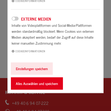
COOKIEINFORMATIONEN
Carbonatisierung
Bezeichnung für feine Glasurrisse
(Haarrisse). Bei manchen Glasuren
Carbonsäure
wird die Craquelebildung als
EXTERNE MEDIEN
Caseinfrei
Gestaltungsmittel absichtlich
Inhalte von Videoplattformen und Social-Media-Plattformen
herbeigeführt.
werden standardmäßig blockiert. Wenn Cookies von externen
Chemikalienbeständigkeit
Medien akzeptiert werden, bedarf der Zugriff auf diese Inhalte
keiner manuellen Zustimmung mehr.
Chromatarm nach
TRGS 613
COOKIEINFORMATIONEN
Cotto
Einstellungen speichern
Craquele
Alles Auswählen und speichern
KONTAKT & SERVICE
+49 40 6 94 07-222