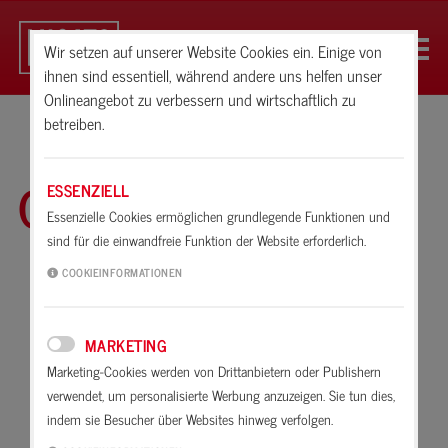
Wir setzen auf unserer Website Cookies ein. Einige von
ihnen sind essentiell, während andere uns helfen unser
Onlineangebot zu verbessern und wirtschaftlich zu
betreiben.
Glossar
ESSENZIELL
Essenzielle Cookies ermöglichen grundlegende Funktionen und
sind für die einwandfreie Funktion der Website erforderlich.
A
B
C
D
E
F
G
H
I
K
COOKIEINFORMATIONEN
L
M
N
O
P
R
S
T
U
V
MARKETING
W
X
Z
Marketing-Cookies werden von Drittanbietern oder Publishern
verwendet, um personalisierte Werbung anzuzeigen. Sie tun dies,
Craquele
indem sie Besucher über Websites hinweg verfolgen.
Calcit