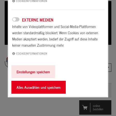
COOKIEINFORMATIONEN
Hinweis zum Datenschutz:
Beim Klick werden ggf.
persönliche Daten an youtube.com übermittelt und Cookies
EXTERNE MEDIEN
von youtube.com gesetzt.
Inhalte von Videoplattformen und Social-Media-Plattformen
werden standardmäßig blockiert. Wenn Cookies von externen
Video von YouTube laden
Medien akzeptiert werden, bedarf der Zugriff auf diese Inhalte
keiner manuellen Zustimmung mehr.
COOKIEINFORMATIONEN
Gebindegröße
0,8 Kg
Einstellungen speichern
Alles Auswählen und speichern
Auswahl
merken
online
bestellen