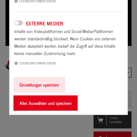
COOKIEINFORMATIONEN
Hinweis zum Datenschutz:
Beim Klick werden ggf.
persönliche Daten an youtube.com übermittelt und Cookies
von youtube.com gesetzt.
EXTERNE MEDIEN
Inhalte von Videoplattformen und Social-Media-Plattformen
Video von YouTube laden
werden standardmäßig blockiert. Wenn Cookies von externen
Medien akzeptiert werden, bedarf der Zugriff auf diese Inhalte
keiner manuellen Zustimmung mehr.
Gebindegröße
COOKIEINFORMATIONEN
1 l
Einstellungen speichern
Auswahl
merken
Alles Auswählen und speichern
online
bestellen