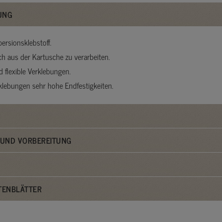
UNG
persionsklebstoff.
ch aus der Kartusche zu verarbeiten.
d flexible Verklebungen.
rklebungen sehr hohe Endfestigkeiten.
N
UND VORBEREITUNG
TENBLÄTTER