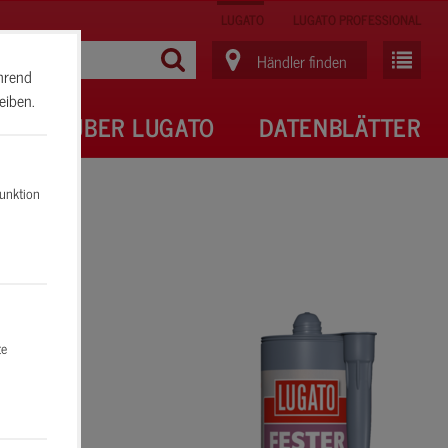
LUGATO
LUGATO PROFESSIONAL
Händler finden
ährend
eiben.
RE
ÜBER LUGATO
DATENBLÄTTER
Funktion
te