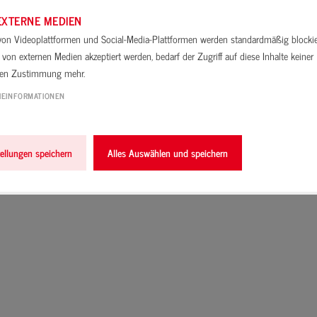
Video von YouTube laden
EXTERNE MEDIEN
 von Videoplattformen und Social-Media-Plattformen werden standardmäßig blocki
von externen Medien akzeptiert werden, bedarf der Zugriff auf diese Inhalte keiner
len Zustimmung mehr.
IEINFORMATIONEN
online
im Handel
tellungen speichern
Alles Auswählen und speichern
bestellen
erhältlich