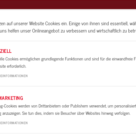
zen auf unserer Website Cookies ein. Einige von ihnen sind essentiell, w
uns helfen unser Onlineangebot zu verbessern und wirtschaftlich zu betr
N
BAUIDEEN
ALLESKÖNNER-SEMINA
ZIELL
elle Cookies ermöglichen grundlegende Funktionen und sind für die einwandfreie 
FESTER HALT SOCKELKLEBER
Montagekleber
ite erforderlich.
 HALT SOCKELKLEBER
IEINFORMATIONEN
MARKETING
usche für Sockelleisten aus Holz und Kunststoff.
ng-Cookies werden von Drittanbietern oder Publishern verwendet, um personalisier
 anzuzeigen. Sie tun dies, indem sie Besucher über Websites hinweg verfolgen.
Datenschutz:
Beim Klick werden ggf. persönliche Daten an
IEINFORMATIONEN
om übermittelt und Cookies von youtube.com gesetzt.