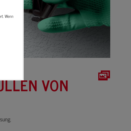
ert. Wenn
ÜLLEN VON
sung.