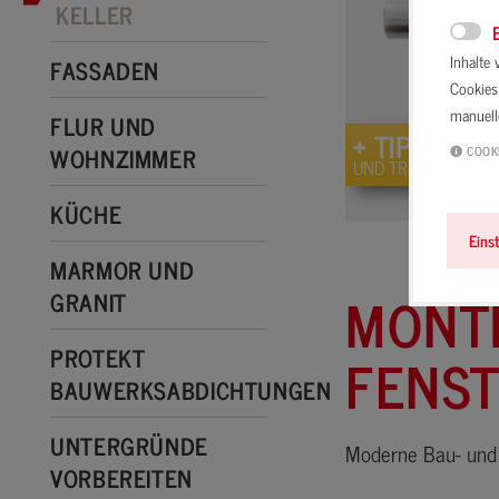
KELLER
Inhalte
FASSADEN
Cookies 
manuel
FLUR UND
+ TIPPS
WOHNZIMMER
COOK
UND TRICKS
KÜCHE
Eins
MARMOR UND
MONTI
GRANIT
PROTEKT
FENST
BAUWERKSABDICHTUNGEN
UNTERGRÜNDE
Moderne Bau- und 
VORBEREITEN