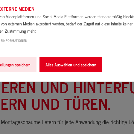
EXTERNE MEDIEN
 von Videoplattformen und Social-Media-Plattformen werden standardmäßig blocki
von externen Medien akzeptiert werden, bedarf der Zugriff auf diese Inhalte keiner
len Zustimmung mehr.
IEINFORMATIONEN
tellungen speichern
Alles Auswählen und speichern
EREN UND HINTERF
ERN UND TÜREN.
Montageschäume liefern für jede Anwendung die richtige Lö