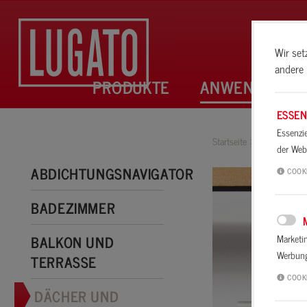
Wir set
andere 
PRODUKTE
ANWENDUNGE
ESSEN
Essenzi
Startseite
Anwendung
der Webs
ABDICHTUNGSNAVIGATOR
COOK
BADEZIMMER
BALKON UND
Marketi
Werbung
TERRASSE
COOK
DÄCHER UND