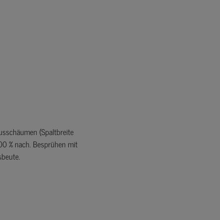
2
Spreizen nach ca. 20 Stunden entf
usschäumen (Spaltbreite
00 % nach. Besprühen mit
sbeute.