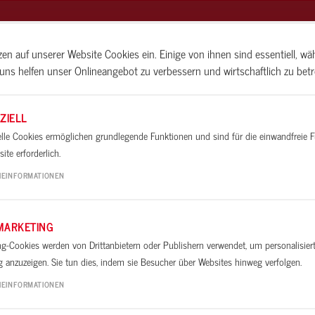
zen auf unserer Website Cookies ein. Einige von ihnen sind essentiell, w
uns helfen unser Onlineangebot zu verbessern und wirtschaftlich zu betr
N
BAUIDEEN
ALLESKÖNNER-SEMINA
ZIELL
elle Cookies ermöglichen grundlegende Funktionen und sind für die einwandfreie 
Montieren und Hinterfüllen von Fenstern und Tü
en
Dächer und Keller
ite erforderlich.
IEINFORMATIONEN
MARKETING
ng-Cookies werden von Drittanbietern oder Publishern verwendet, um personalisier
 anzuzeigen. Sie tun dies, indem sie Besucher über Websites hinweg verfolgen.
IEINFORMATIONEN