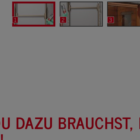
1
2
3
U DAZU BRAUCHST,
!