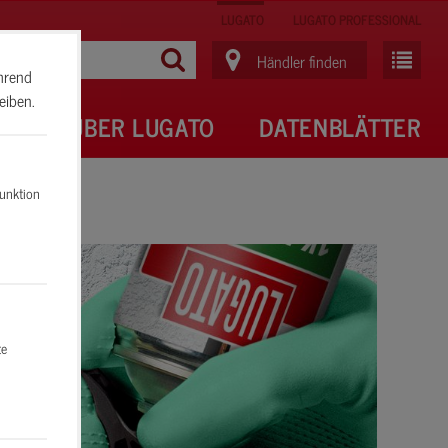
LUGATO
LUGATO PROFESSIONAL
Händler finden
ährend
eiben.
RE
ÜBER LUGATO
DATENBLÄTTER
Funktion
ren.
te